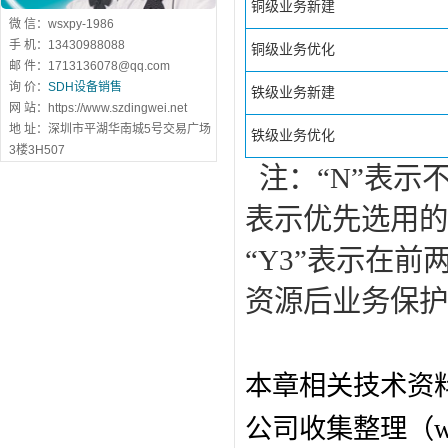
铜级业务新建
微 信：wsxpy-1986
手 机：13430988088
铜级业务优化
邮 件：1713136078@qq.com
询 价：
SDH设备销售
铁级业务新建
网 站：https://www.szdingwei.net
地 址：深圳市平湖华南城5号交易广场
铁级业务优化
3楼3H507
注：“N”表示不
表示优先选用的
“Y3”表示在
资源后业务保护
本章相关技术资
公司收集整理（ww