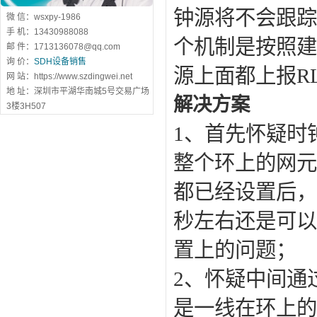
钟源将不会跟踪
微 信：wsxpy-1986
手 机：13430988088
个机制是按照建
邮 件：1713136078@qq.com
询 价：
SDH设备销售
源上面都上报R
网 站：https://www.szdingwei.net
地 址：深圳市平湖华南城5号交易广场
解决方案
3楼3H507
1、首先怀疑时
整个环上的网元
都已经设置后，
秒左右还是可以
置上的问题；
2、怀疑中间通
是一线在环上的