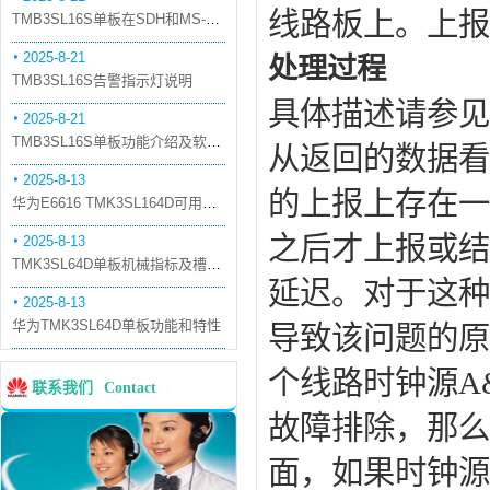
线路板上。上报告警
TMB3SL16S单板在SDH和MS-OTN模式下的应用
2025-8-21
处理过程
TMB3SL16S告警指示灯说明
具体描述请参见
2025-8-21
TMB3SL16S单板功能介绍及软件配套
从返回的数据看
2025-8-13
的上报上存在一些
华为E6616 TMK3SL164D可用万兆光模块
之后才上报或结束
2025-8-13
TMK3SL64D单板机械指标及槽位介绍
延迟。对于这种情况
2025-8-13
华为TMK3SL64D单板功能和特性
导致该问题的原
个线路时钟源A
联系我们
Contact
故障排除，那么
面，如果时钟源