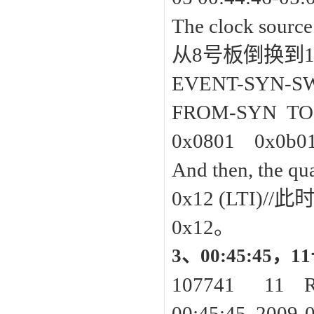
The clock sour
从8号板倒换到
EVENT-SYN-S
FROM-SYN TO
0x0801 0x0b0
And then, the qual
0x12 (LTI
0x12。
3、00:45:45，
107741 1
00:45:45 2009-