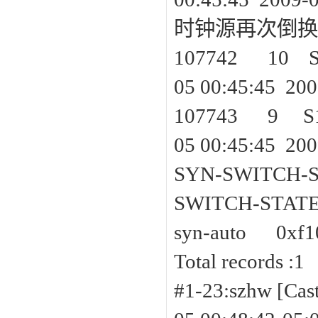
时钟源再次倒换
107742 10
05 00:45:45 20
107743 9 
05 00:45:45 20
SYN-SWITCH-
SWITCH-STAT
syn-auto 0xf1
Total records :1
#1-23:szh