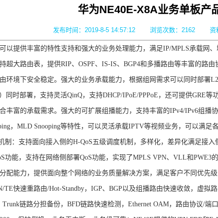
华为NE40E-X8A业务单板
发布时间：2019-8-5 14:57:12
浏览次数：
2162
资
0E可以提供丰富的特性支持和强大的业务处理能力，满足IP/MPLS承载网
持超大路由表，提供RIP、OSPF、IS-IS、BGP4和多播路由等丰富的
环境下安全稳定。强大的业务承载能力，根据组网需求可以同时部署L2VPN、 
ering）同时部署，支持灵活QinQ，支持DHCP/IPoE/PPPoE，还可提
丰富的承载需求。强大的可扩展组播能力，支持丰富的IPv4/IPv6组播协议，包括
nooping，MLD Snooping等特性，可以灵活承载IPTV等视频业务，可
度机制：支持面向接入侧的H-QoS五级调度机制，多样化，差异化满足接
-QoS功能，支持在网络侧部署QoS功能，实现了MPLS VPN、VLL和PWE
分配能力，提供面向整个网络的业务质量解决方案，满足客户不同优先级的
VPN/TE快速重路由/Hot-Standby，IGP、BGP以及组播路由快速收敛，虚拟路由冗余协
ol），Trunk链路分担备份，BFD链路快速检测，Ethernet OAM，路由协议/