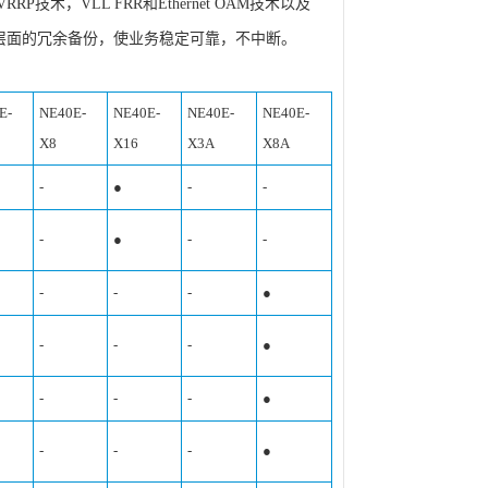
技术，VLL FRR和Ethernet OAM技术以及
，保证业务层面的冗余备份，使业务稳定可靠，不中断。
E-
NE40E-
NE40E-
NE40E-
NE40E-
X8
X16
X3A
X8A
-
●
-
-
-
●
-
-
-
-
-
●
-
-
-
●
-
-
-
●
-
-
-
●