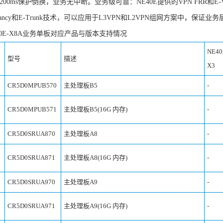
00ms保护倒换，业务无中断。业务级可靠：NE40E提供的VPN FRR和E-VRRP
undancy和E-Trunk技术，可以应用于L3VPN和L2VPN组网方案中
40E-X8A业务单板对应产品与版本支持情况
NE40
型号
描述
X3
CR5D0MPUB570
主处理板B5
-
CR5D0MPUB571
主处理板B5(16G 内存)
-
CR5D0SRUA870
主处理板A8
-
CR5D0SRUA871
主处理板A8(16G 内存)
-
CR5D0SRUA970
主处理板A9
-
CR5D0SRUA971
主处理板A9(16G 内存)
-