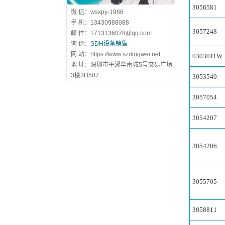
3056581
微 信：wsxpy-1986
手 机：13430988088
3057248
邮 件：1713136078@qq.com
询 价：
SDH设备销售
网 站：https://www.szdingwei.net
03030JTW
地 址：深圳市平湖华南城5号交易广场
3楼3H507
3053549
3057054
3054207
3054206
3055705
3058811