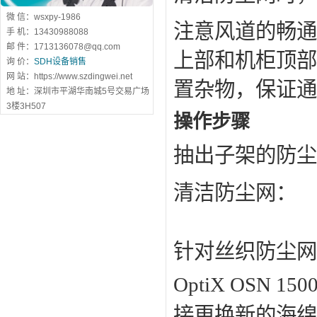
微 信：wsxpy-1986
注意风道的畅通
手 机：13430988088
邮 件：1713136078@qq.com
上部和机柜顶部
询 价：
SDH设备销售
网 站：https://www.szdingwei.net
置杂物，保证通
地 址：深圳市平湖华南城5号交易广场
3楼3H507
操作步骤
抽出子架的防尘
清洁防尘网：
针对丝织防尘网
OptiX OS
接更换新的海绵