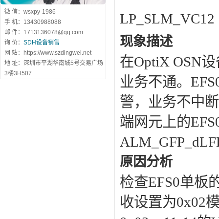
微 信：wsxpy-1986
LP_SLM_VC12
手 机：13430988088
邮 件：1713136078@qq.com
现象描述
询 价：
SDH设备销售
网 站：https://www.szdingwei.net
在OptiX O
地 址：深圳市平湖华南城5号交易广场
3楼3H507
业务不通。EFS0
警，业务不中断。
端网元上的EF
ALM_GFP_d
原因分析
检查EFS0单板
收设置为0x02