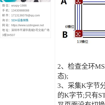
微 信：wsxpy-1986
手 机：13430988088
邮 件：1713136078@qq.com
询 价：
SDH设备销售
网 站：https://www.szdingwei.net
地 址：深圳市平湖华南城5号交易广场
3楼3H507
2、检查全环MS
态);
3、采集K字节
的K字节;只有ST
叉页面没有切换