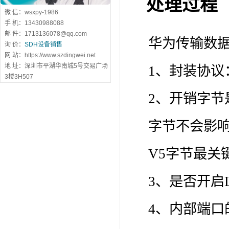
处理过程
微 信：wsxpy-1986
手 机：13430988088
邮 件：1713136078@qq.com
华为传输数
询 价：
SDH设备销售
网 站：https://www.szdingwei.net
地 址：深圳市平湖华南城5号交易广场
1、封装协议
3楼3H507
2、开销字节
字节不会影响
V5字节最关
3、是否开启
4、内部端