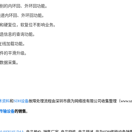
别的内环回、外环回功能。
4通道内环回、外环回功能。
和硬复位，软复位不影响业务。
造信息的查询功能。
A在线加载功能。
件的平滑升级。
数据采集。
术资料
和
SDH设备
故障处理流程由深圳市鼎为网络技有限公司收集整理（www.szdin
H传输设备
的销售
。
0 SSN1SLD4A
_产品报价_销售厂家_产品特性_产品描述_华为SDH传输设备销