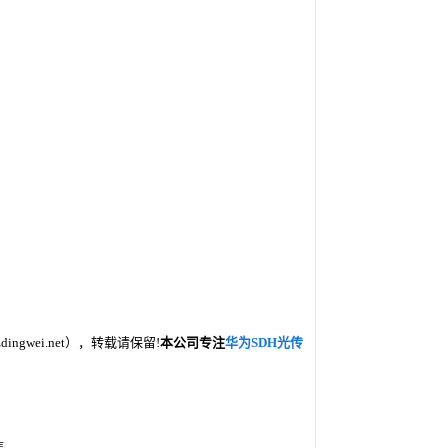
gwei.net），转载请保留!
本公司专注
华为SDH光传
售