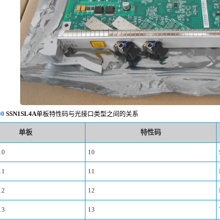
00
SSN1SL4A
单板特性码与光接口类型之间的关系
单板
特性码
10
10
11
11
12
12
13
13