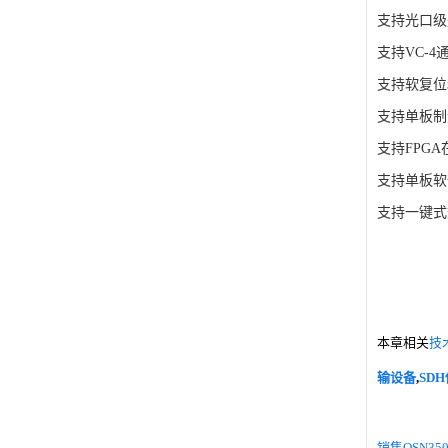
支持光口级
支持VC-
支持软复位
支持单板制
支持FPG
支持单板软
支持一键式
本章相关
技
输设备
,
SD
销售OSN350