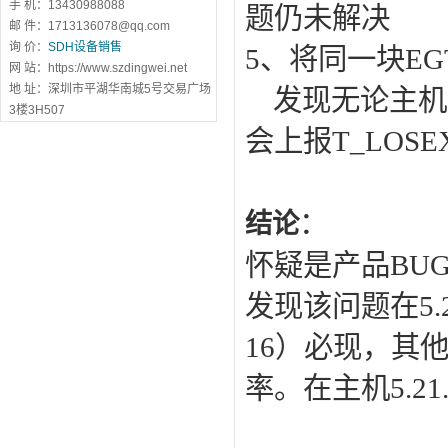
手 机：13430988088
题仍未解决
邮 件：1713136078@qq.com
询 价：
SDH设备销售
5
、将同一块
EG
网 站：https://www.szdingwei.net
地 址：深圳市平湖华南城5号交易广场
发现无论主机
3楼3H507
会上报
T_LOSE
：
结论
怀疑是产品
BU
发现该问题在
5.
16
）必现，其
率。在主机
5.21