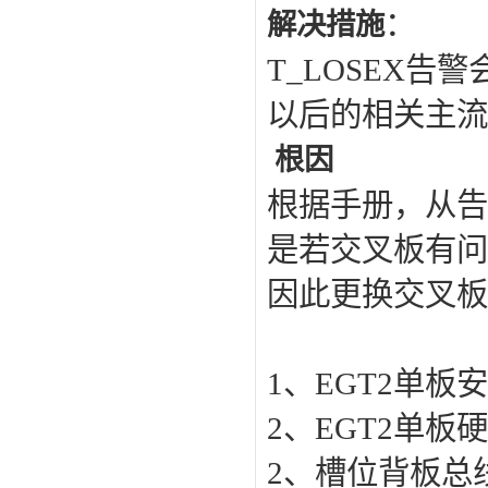
：
解决措施
T_LOSEX
告警
以后的相关主流
根因
根据手册，从告
是若交叉板有问
因此更换交叉板
1
、
EGT2
单板安
2
、
EGT2
单板硬
2
、槽位背板总