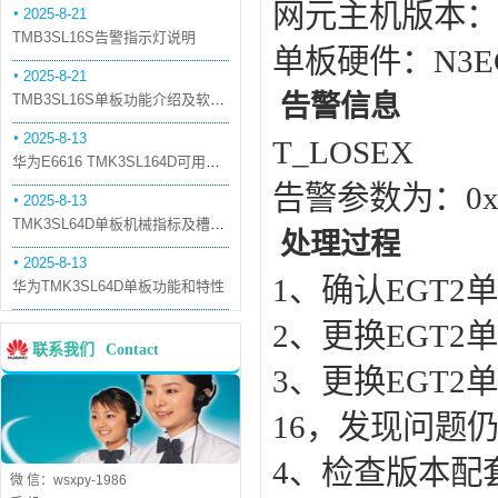
网元主机版本：
2025-8-21
TMB3SL16S告警指示灯说明
单板硬件：
N3E
2025-8-21
告警信息
TMB3SL16S单板功能介绍及软件配套
2025-8-13
T_LOSEX
华为E6616 TMK3SL164D可用万兆光模块
告警参数为：
0x
2025-8-13
TMK3SL64D单板机械指标及槽位介绍
处理过程
2025-8-13
1
、确认
EGT2
单
华为TMK3SL64D单板功能和特性
2
、更换
EGT2
单
联系我们
Contact
3
、更换
EGT2
单
16
，发现问题
4
、检查版本配
微 信：wsxpy-1986