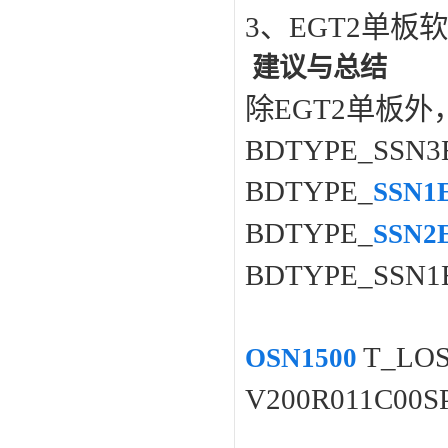
3
、
EGT2
单板软
建议与总结
除
EGT2
单板外
BDTYPE_SSN3
BDTYPE_
SSN1
BDTYPE_
SSN2
BDTYPE_SSN1
T_LO
OSN1500
V200R011C00S