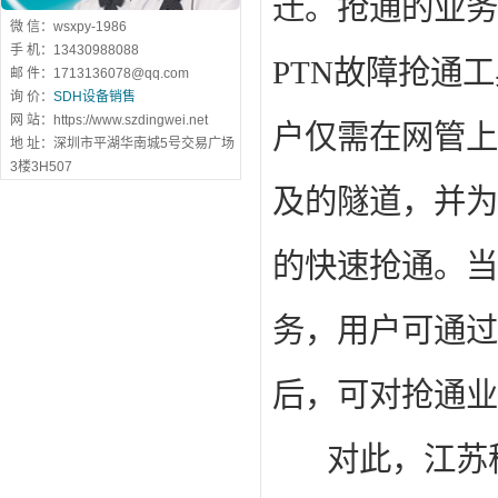
迁。抢通的业务
微 信：wsxpy-1986
手 机：13430988088
PTN
故障抢通工
邮 件：1713136078@qq.com
询 价：
SDH设备销售
网 站：https://www.szdingwei.net
户仅需在网管上
地 址：深圳市平湖华南城5号交易广场
3楼3H507
及的隧道，并为
的快速抢通。当
务，用户可通过
后，可对抢通
对此，江苏移