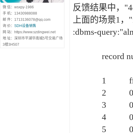
反馈结果中，"4d
微 信：wsxpy-1986
手 机：13430988088
上面的场景1，"
邮 件：1713136078@qq.com
询 价：
SDH设备销售
:dbms-query:"al
网 站：https://www.szdingwei.net
地 址：深圳市平湖华南城5号交易广场
ALM
3楼3H507
record n
1 ff
2 05
3 05
4 05
5 05