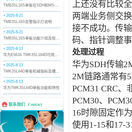
上还没有比较全
TMB3SL16S单板在SDH和MS-OTN模式下的应用
两端业务侧交换
2025-8-21
TMB3SL16S告警指示灯说明
接不成功。传输
2025-8-21
码、指针调整事
TMB3SL16S单板功能介绍及软件配套
2025-8-13
处理过程
华为E6616 TMK3SL164D可用万兆光模块
华为SDH传输
2025-8-13
TMK3SL64D单板机械指标及槽位介绍
2M链路通常有5种
2025-8-13
PCM31 CRC
华为TMK3SL64D单板功能和特性
PCM30、PC
联系我们
Contact
16时隙固定作
使用1-15和17