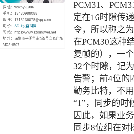
PCM31、PC
微 信：wsxpy-1986
手 机：13430988088
定在16时隙传
邮 件：1713136078@qq.com
询 价：
SDH设备销售
令，所以称之为P
网 站：https://www.szdingwei.net
地 址：深圳市平湖华南城5号交易广场
在PCM30这
3楼3H507
复帧的），一个
32个时隙，记为
告警；前4位的
勤务比特，不用
“1”，同步的时
因此，如果业务
同步8位组在对