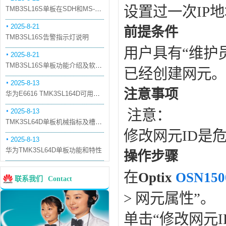
设置过一次IP地
TMB3SL16S单板在SDH和MS-OTN模式下的应用
2025-8-21
前提条件
TMB3SL16S告警指示灯说明
用户具有“维护
2025-8-21
TMB3SL16S单板功能介绍及软件配套
已经创建网元。
2025-8-13
注意事项
华为E6616 TMK3SL164D可用万兆光模块
注意：
2025-8-13
TMK3SL64D单板机械指标及槽位介绍
修改网元
ID
是
2025-8-13
华为TMK3SL64D单板功能和特性
操作步骤
在
Optix
OSN150
联系我们
Contact
> 网元属性”。
单击“修改网元
I