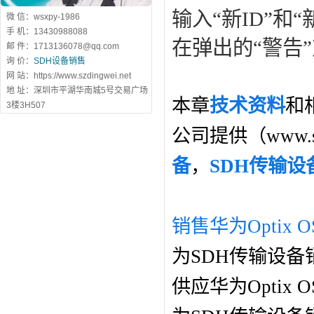
输入“新
ID
”和“
微 信：wsxpy-1986
手 机：13430988088
在弹出的“警告
邮 件：1713136078@qq.com
询 价：
SDH设备销售
网 站：https://www.szdingwei.net
地 址：深圳市平湖华南城5号交易广场
本章
技术资料
和
3楼3H507
公司提供（www.s
备
，
SDH传输设
销售华为Optix O
为SDH传输设备
供应华为Optix