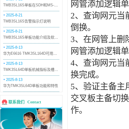
网管添加逻辑单
TMB3SL16S单板在SDH和MS-OTN模式下的应用
2、查询网元当前
2025-8-21
TMB3SL16S告警指示灯说明
倒换。
2025-8-21
3、在网管上删
TMB3SL16S单板功能介绍及软件配套
2025-8-13
网管添加逻辑单
华为E6616 TMK3SL164D可用万兆光模块
4、查询网元当前
2025-8-13
TMK3SL64D单板机械指标及槽位介绍
换完成。
2025-8-13
5、验证主备主
华为TMK3SL64D单板功能和特性
交叉板主备切换
联系我们
Contact
作。