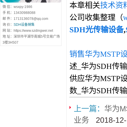
本章相关
技术资
微 信：wsxpy-1986
手 机：13430988088
公司收集整理（
w
邮 件：1713136078@qq.com
询 价：
SDH设备销售
SDH光传输设备
,
网 站：https://www.szdingwei.net
地 址：深圳市平湖华南城5号交易广场
3楼3H507
销售华为MSTP设备
述_华为SDH传
供应华为MSTP设
数_华为SDH传
上一篇：
华为MS
业务
2018-12