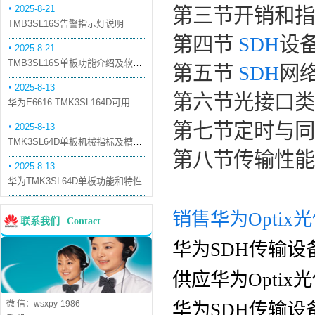
2025-8-21
第三节开销和指
TMB3SL16S告警指示灯说明
第四节
SDH
设
2025-8-21
TMB3SL16S单板功能介绍及软件配套
第五节
SDH
网
2025-8-13
第六节光接口类
华为E6616 TMK3SL164D可用万兆光模块
第七节定时与同
2025-8-13
TMK3SL64D单板机械指标及槽位介绍
第八节传输性能
2025-8-13
华为TMK3SL64D单板功能和特性
销售华为Optix
联系我们
Contact
华为SDH传输设
供应华为Opti
微 信：wsxpy-1986
华为SDH传输设