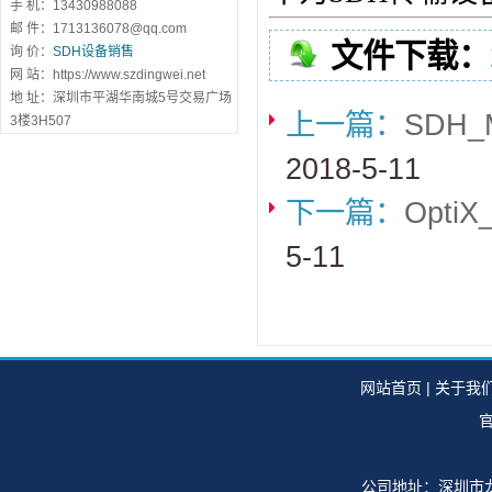
手 机：13430988088
邮 件：1713136078@qq.com
文件下载：
询 价：
SDH设备销售
网 站：https://www.szdingwei.net
地 址：深圳市平湖华南城5号交易广场
上一篇：
SDH_
3楼3H507
2018-5-11
下一篇：
Opti
5-11
网站首页
|
关于我
官
公司地址：深圳市龙