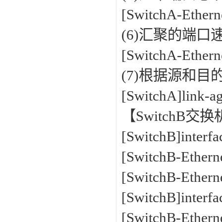
[SwitchA-Ethern
(6)汇聚的端
[SwitchA-Ether
(7)根据源和
[SwitchA]link-a
【SwitchB
[SwitchB]interf
[SwitchB-Ethern
[SwitchB-Ether
[SwitchB]interf
[SwitchB-Ethern