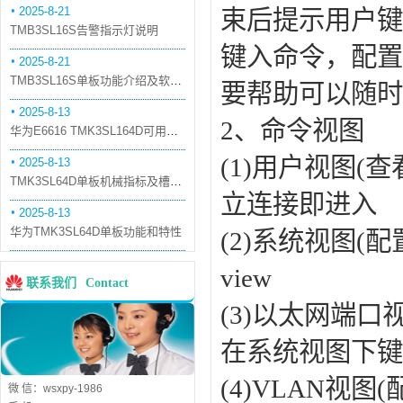
2025-8-21
束后提示用户
TMB3SL16S告警指示灯说明
键入命令，配置
2025-8-21
TMB3SL16S单板功能介绍及软件配套
要帮助可以随时
2025-8-13
2、命令视图
华为E6616 TMK3SL164D可用万兆光模块
(1)用户视图
2025-8-13
TMK3SL64D单板机械指标及槽位介绍
立连接即进入
2025-8-13
华为TMK3SL64D单板功能和特性
(2)系统视图(配置
view
联系我们
Contact
(3)以太网端口视图
在系统视图下键入int
(4)VLAN视图(
微 信：wsxpy-1986