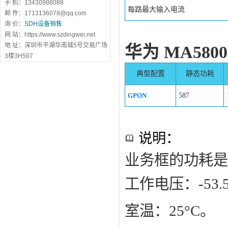
手 机：13430988088
每路最大输入电流
邮 件：1713136078@qq.com
询 价：
SDH设备销售
网 站：https://www.szdingwei.net
地 址：深圳市平湖华南城5号交易广场
华为 MA580
3楼3H507
典型配置
静态功耗
GPON
587
说明：
业务框的功耗是
工作电压：-53.5
室温：25°C。