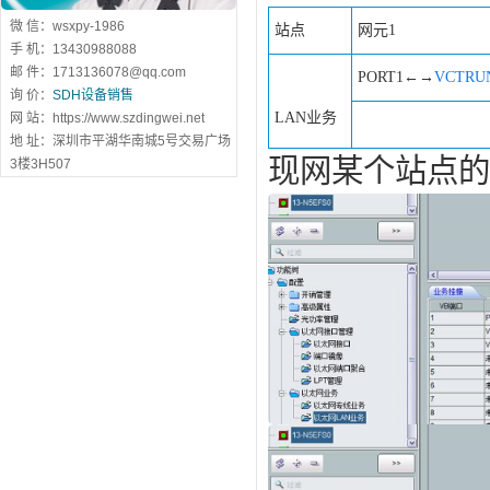
微 信：wsxpy-1986
站点
网元1
手 机：13430988088
邮 件：1713136078@qq.com
PORT1←→
VCTRU
询 价：
SDH设备销售
LAN业务
网 站：https://www.szdingwei.net
地 址：深圳市平湖华南城5号交易广场
现网某个站点的
3楼3H507