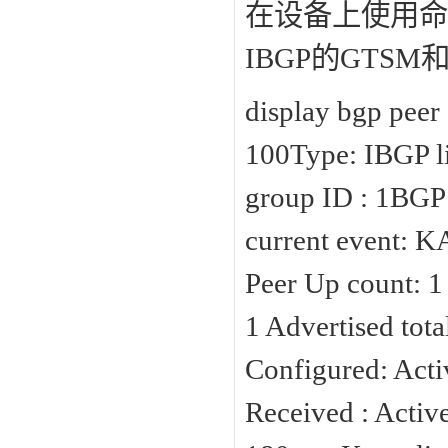
在设备上使用命令disp
IBGP的GTS
display bgp peer
100Type: IBGP l
group ID : 1BGP 
current event: 
Peer Up count: 1 
1 Advertised tota
Configured: Acti
Received : Activ