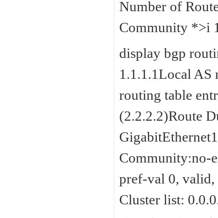
Number of Route
Community *>i 10
display bgp routi
1.1.1.1Local AS 
routing table ent
(2.2.2.2)Route D
GigabitEthernet1
Community:no-exp
pref-val 0, valid,
Cluster list: 0.0.