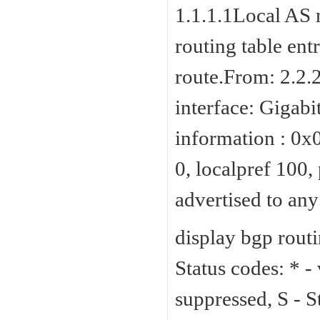
1.1.1.1Local AS n
routing table ent
route.From: 2.2.
interface: Gigab
information : 0
0, localpref 100, 
advertised to any
display bgp rout
Status codes: * - v
suppressed, S - St