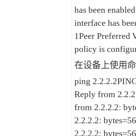
has been enabled
interface has be
1Peer Preferred 
policy is configu
在设备上使用命令
ping 2.2.2.2PING
Reply from 2.2.2
from 2.2.2.2: b
2.2.2.2: bytes=5
2.2.2.2: bytes=5