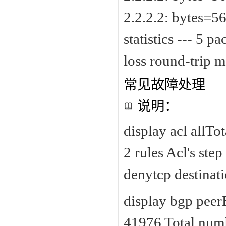
2.2.2.2: bytes=5
statistics --- 5 
loss round-trip 
常见故障处理
说明：
display acl all
2 rules Acl's ste
denytcp destinat
display bgp peer
41976 Total numbe