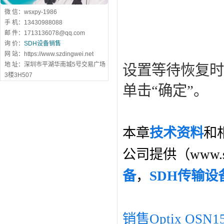
微 信：wsxpy-1986
手 机：13430988088
邮 件：1713136078@qq.com
询 价：
SDH设备销售
网 站：https://www.szdingwei.net
地 址：深圳市平湖华南城5号交易广场
设置等待恢复时
3楼3H507
单击“确定”。
本章
技术资料
和
公司提供（www.s
备
，
SDH传输设
销售Optix OSN1