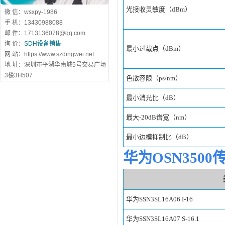
光接收灵敏度（dBm）
微 信：wsxpy-1986
手 机：13430988088
邮 件：1713136078@qq.com
询 价：
SDH设备销售
最小过载点（dBm）
网 站：https://www.szdingwei.net
地 址：深圳市平湖华南城5号交易广场
3楼3H507
色散容限（ps/nm）
最小消光比（dB）
最大-20dB谱宽（nm）
最小边模抑制比（dB）
华为OSN3500
华为SSN3SL16A06 I-16
华为
SSN3SL16A07 S-16.1