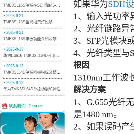
如果华为
SDH
TMB3SL16S单板在SDH和MS-OTN模式下的应用
1、输入光功率
2025-8-21
TMB3SL16S告警指示灯说明
2、光纤链路异
2025-8-21
3、SFP光模块
TMB3SL16S单板功能介绍及软件配套
2025-8-13
4、光纤类型与
华为E6616 TMK3SL164D可用万兆光模块
根因
2025-8-13
TMK3SL64D单板机械指标及槽位介绍
1310nm工作
2025-8-13
解决方案
华为TMK3SL64D单板功能和特性
1、G.655光纤
联系我们
Contact
是1480 nm。
2、如果误码产