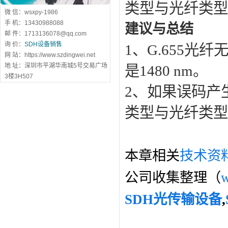
类型与光纤类型
微 信：wsxpy-1986
手 机：13430988088
建议与总结
邮 件：1713136078@qq.com
询 价：
SDH设备销售
1、G.655光纤
网 站：https://www.szdingwei.net
地 址：深圳市平湖华南城5号交易广场
是1480 nm。
3楼3H507
2、如果误码产
类型与光纤类型
本章相关
技术资
公司收集整理（
w
SDH光传输设备
,