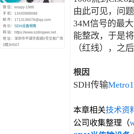
微 信：wsxpy-1986
由此可见，问题
手 机：13430988088
邮 件：1713136078@qq.com
34M信号的最
询 价：
SDH设备销售
网 站：https://www.szdingwei.net
能整改，于是将M
地 址：深圳市平湖华南城5号交易广场
3楼3H507
（红线），之后
根因
SDH传输
Metro
本章相关
技术资
公司收集整理（
w