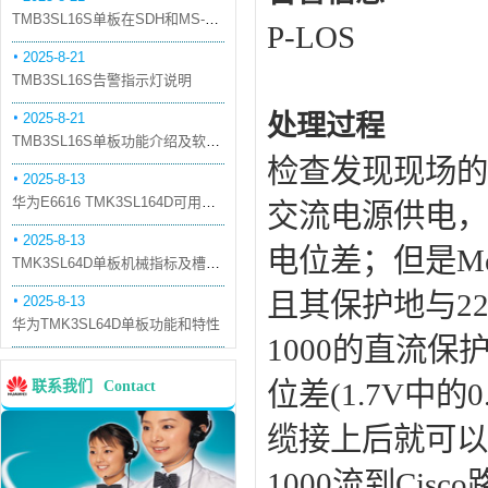
TMB3SL16S单板在SDH和MS-OTN模式下的应用
P-LOS
2025-8-21
TMB3SL16S告警指示灯说明
2025-8-21
处理过程
TMB3SL16S单板功能介绍及软件配套
检查发现现场的
2025-8-13
华为E6616 TMK3SL164D可用万兆光模块
交流电源供电，
2025-8-13
电位差；但是Me
TMK3SL64D单板机械指标及槽位介绍
且其保护地与2
2025-8-13
华为TMK3SL64D单板功能和特性
1000的直流保
位差(1.7V中
联系我们
Contact
缆接上后就可以
1000流到Ci