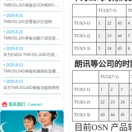
TMB3SL16S单板在SDH和MS-OTN模式下的应用
TU12(7-1)
TU
2025-8-21
TMB3SL16S告警指示灯说明
TU3(3-1)
1
22
43
4
2025-8-21
TU3(3-2)
2
23
44
5
TMB3SL16S单板功能介绍及软件配套
2025-8-13
TU3(3-3)
3
24
45
6
华为E6616 TMK3SL164D可用万兆光模块
朗讯等公司的时
2025-8-13
TMK3SL64D单板机械指标及槽位介绍
TU12(7-1)
2025-8-13
华为TMK3SL64D单板功能和特性
TU3(3-1)
1
2
3
TU3(3-2)
22
23
24
联系我们
Contact
TU3(3-3)
43
44
45
目前
OSN
产品