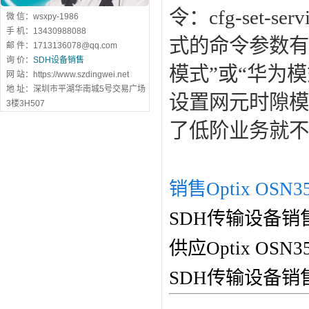
令：
cfg-set-ser
微 信：wsxpy-1986
手 机：13430988088
式的命令参数有
邮 件：1713136078@qq.com
询 价：
SDH设备销售
模式”或“华为
网 站：https://www.szdingwei.net
地 址：深圳市平湖华南城5号交易广场
设置网元时隙模
3楼3H507
了低阶业务就不
销售Optix OSN3
SDH传输设备销
供应Optix O
SDH传输设备销