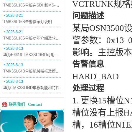
VCTRUNK规
TMB3SL16S单板在SDH和MS-OTN模式下的应用
问题描述
2025-8-21
TMB3SL16S告警指示灯说明
某局OSN3500
2025-8-21
警参数：0x13 0
TMB3SL16S单板功能介绍及软件配套
2025-8-13
影响。主控版本是5.
华为E6616 TMK3SL164D可用万兆光模块
告警信息
2025-8-13
TMK3SL64D单板机械指标及槽位介绍
HARD_BAD
2025-8-13
处理过程
华为TMK3SL64D单板功能和特性
1. 更换15槽
联系我们
Contact
槽位没有上报HA
槽，16槽位N1