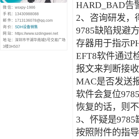
HARD_BA
微 信：wsxpy-1986
手 机：13430988088
2、咨询研发，得
邮 件：1713136078@qq.com
询 价：
SDH设备销售
9785缺陷规避
网 站：https://www.szdingwei.net
地 址：深圳市平湖华南城5号交易广场
存器用于指示P
3楼3H507
EFT8软件通
报文来判断接收
MAC是否发送
软件会复位97
恢复的话，则不
3、怀疑是978
按照附件的指导