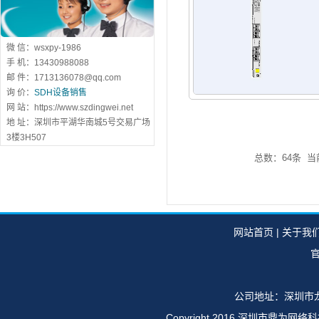
微 信：wsxpy-1986
手 机：13430988088
邮 件：1713136078@qq.com
询 价：
SDH设备销售
网 站：https://www.szdingwei.net
地 址：深圳市平湖华南城5号交易广场
3楼3H507
总数：64条 
网站首页
|
关于我
官
公司地址：深圳市龙
Copyright 2016 深圳市鼎