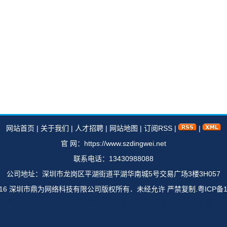
网站首页
|
关于我们
|
人才招聘
|
网站地图
|
订阅RSS
|
|
官 网：https://www.szdingwei.net
联系电话：13430988088
公司地址：深圳市龙岗区平湖街道平湖华南城5号交易广场3楼3H057
ht 2016 深圳市鼎为网络科技有限公司版权所有．未经允许 严禁复制.
粤ICP备1
,OSN2500,OSN3500,Metro1000,华为SDH传输设备,SDH设备销售,SDH传