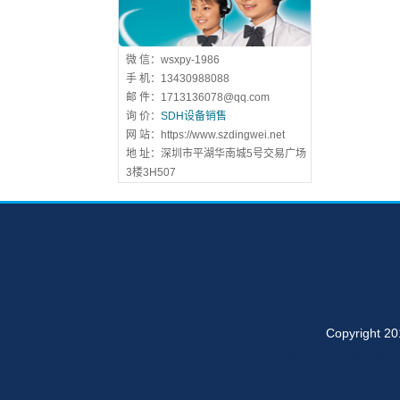
微 信：wsxpy-1986
手 机：13430988088
邮 件：1713136078@qq.com
询 价：
SDH设备销售
网 站：https://www.szdingwei.net
地 址：深圳市平湖华南城5号交易广场
3楼3H507
Copyrig
华为E6616,OSN1500