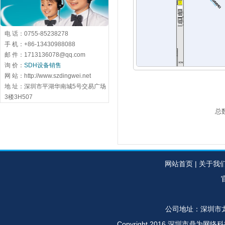
电 话：0755-85238278
手 机：+86-13430988088
邮 件：1713136078@qq.com
询 价：
SDH设备销售
网 站：http://www.szdingwei.net
地 址：深圳市平湖华南城5号交易广场
3楼3H507
总
网站首页
|
关于我
官
公司地址：深圳市龙
Copyright 2016 深圳市鼎