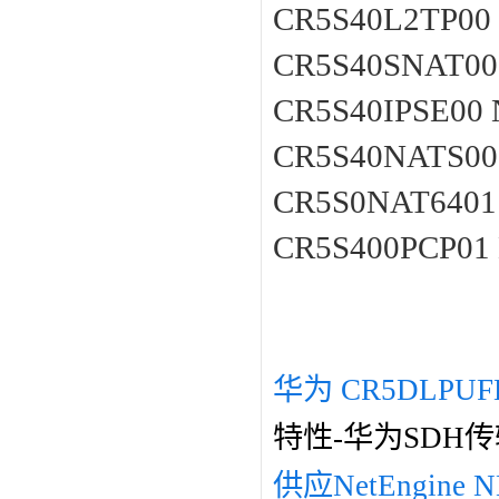
CR5S40L2TP0
CR5S40SNAT00
CR5S40IPSE00
CR5S40NATS0
CR5S0NAT640
CR5S400PCP0
华为 CR5DLPUF
特性-华为SDH
供应NetEngine N