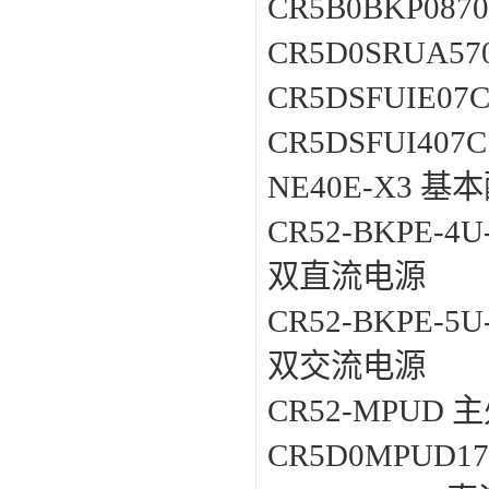
CR5B0BKP08
CR5D0SRUA5
CR5DSFUIE07
CR5DSFUI40
NE40E-X3 基
CR52-BKPE-
双直流电源
CR52-BKPE-
双交流电源
CR52-MPUD
CR5D0MPUD1