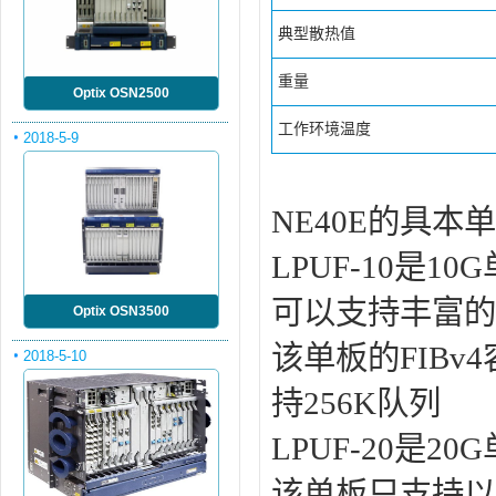
典型散热值
重量
Optix OSN2500
工作环境温度
2018-5-9
NE40E的具本
LPUF-10是1
可以支持丰富的
Optix OSN3500
该单板的FIBv4
2018-5-10
持256K队列
LPUF-20是2
该单板只支持以