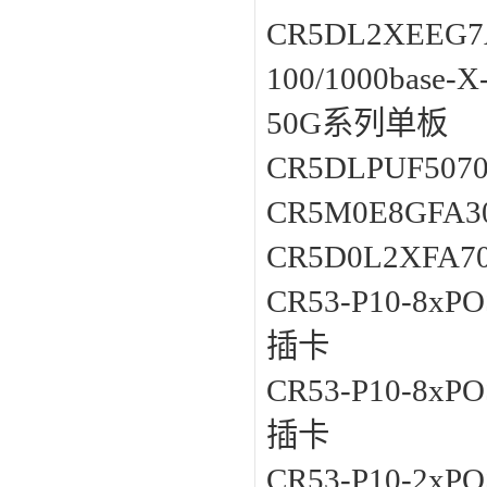
CR5DL2XEEG7
100/1000bas
50G系列单板
CR5DLPUF50
CR5M0E8GFA3
CR5D0L2XFA7
CR53-P10-8xP
插卡
CR53-P10-8xP
插卡
CR53-P10-2xP