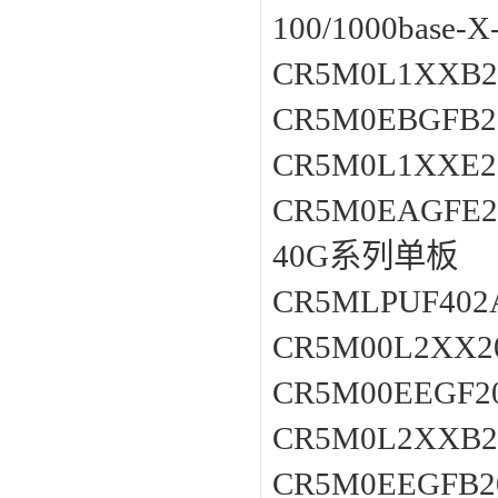
100/1000base
CR5M0L1XXB
CR5M0EBGFB2
CR5M0L1XXE
CR5M0EAGFE2
40G系列单板
CR5MLPUF40
CR5M00L2XX2
CR5M00EEGF2
CR5M0L2XXB
CR5M0EEGFB2