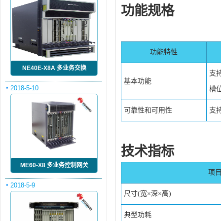
功能规格
功能特性
NE40E-X8A 多业务交换
支
基本功能
2018-5-10
槽位
可靠性和可用性
支
技术指标
ME60-X8 多业务控制网关
项
2018-5-9
尺寸(宽×深×高)
典型功耗