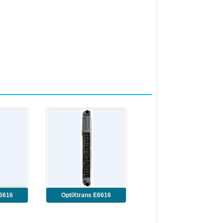
E6616
OptiXtrans E6616
NO
TMK1SLNO