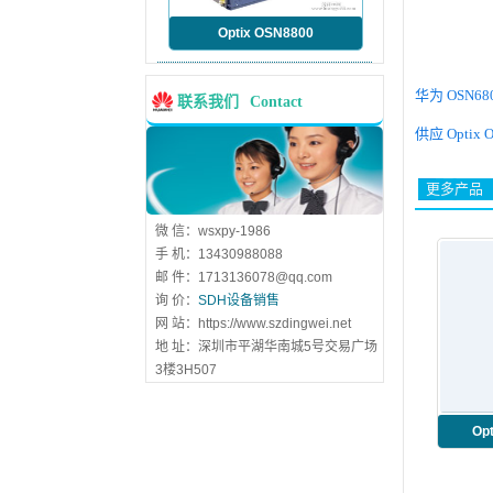
Optix OSN8800
华为 OSN68
联系我们
Contact
供应 Optix 
更多产品
微 信：wsxpy-1986
手 机：13430988088
邮 件：1713136078@qq.com
询 价：
SDH设备销售
网 站：https://www.szdingwei.net
地 址：深圳市平湖华南城5号交易广场
3楼3H507
Opt