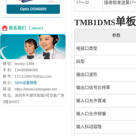
17～32
接收和发送第17～
Optix OSN8800
单板
TMB1DMS
联系我们
Contact
参数
电接口类型
码型
微 信：wsxpy-1986
手 机：13430988088
输出口波形
邮 件：1713136078@qq.com
询 价：
SDH设备销售
输出口信号比特率
网 站：https://www.szdingwei.net
地 址：深圳市平湖华南城5号交易广场
输入口允许衰减
3楼3H507
输入口允许频偏
输入抖动容限