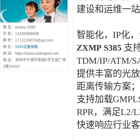
建设和运维一站
微 信：wsxpy-1986
智能化，IP化
手 机：13430988088
邮 件：1713136078@qq.com
支持
ZXMP S385
询 价：
SDH设备销售
网 站：https://www.szdingwei.net
TDM/IP/AT
地 址：深圳市平湖华南城5号交易广场
3楼3H507
提供丰富的光放
距离传输方案
支持加载GMP
RPR，满足L2
快速响应行业客