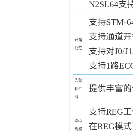
N2SL64支
支持STM-
支持通道开
开销
处理
支持对J0/
支持1路EC
告警
提供丰富的
和性
能
支持REG
REG
在REG模
规格