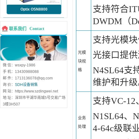
支持符合IT
Optix OSN8800
DWDM（Dens
联系我们
Contact
支持光模块
光模
光接口提供
块规
微 信：wsxpy-1986
N4SL6
格
手 机：13430988088
邮 件：1713136078@qq.com
维护和升级
询 价：
SDH设备销售
网 站：https://www.szdingwei.net
地 址：深圳市平湖华南城5号交易广场
支持VC-12
3楼3H507
N1SL64、N
业务
4-64c级
处理