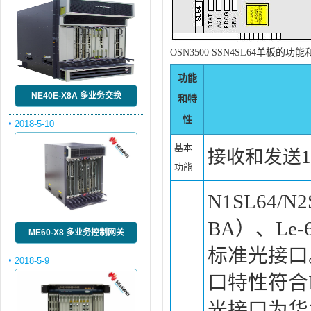
OSN3500 SSN4SL64单板的功
功能
NE40E-X8A 多业务交换
和特
性
2018-5-10
基本
接收和发送1
功能
N1SL64/N2
BA）、Le-6
ME60-X8 多业务控制网关
标准光接口。其中
2018-5-9
口特性符合ITU
光接口为华