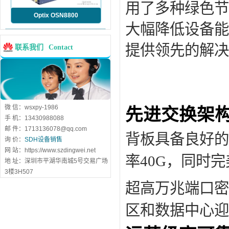
用了多种绿色节
Optix OSN8800
大幅降低设备能
提供领先的解决
联系我们
Contact
微 信：wsxpy-1986
先进交换架
手 机：13430988088
邮 件：1713136078@qq.com
背板具备良好的
询 价：
SDH设备销售
网 站：https://www.szdingwei.net
率40G，同时
地 址：深圳市平湖华南城5号交易广场
3楼3H507
超高万兆端口密
区和数据中心迎