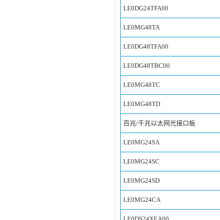
LE0DG24TFA00
LE0MG48TA
LE0DG48TFA00
LE0DG48TBC00
LE0MG48TC
LE0MG48TD
百兆/千兆以太网光接口板
LE0MG24SA
LE0MG24SC
LE0MG24SD
LE0MG24CA
LE0DS24XEA00