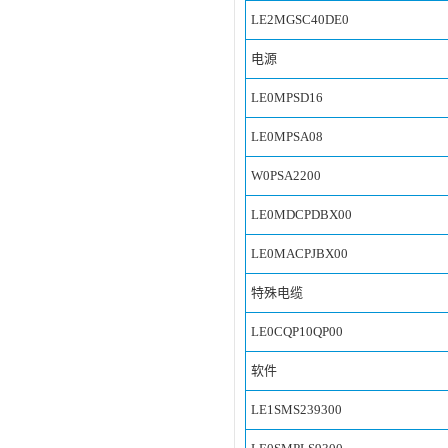
LE2MGSC40DE0
电源
LE0MPSD16
LE0MPSA08
W0PSA2200
LE0MDCPDBX00
LE0MACPJBX00
特殊电缆
LE0CQP10QP00
软件
LE1SMS239300