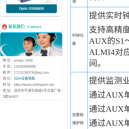
理
Optix OSN8800
提供实时钟
联系我们
Contact
支持高精度
时钟功
AUX的S1
能
ALMI4对
微 信：wsxpy-1986
间。
手 机：13430988088
邮 件：1713136078@qq.com
提供监测
询 价：
SDH设备销售
网 站：https://www.szdingwei.net
地 址：深圳市平湖华南城5号交易广场
通过AUX
3楼3H507
通过AUX
告警和
通过AUX
维护特