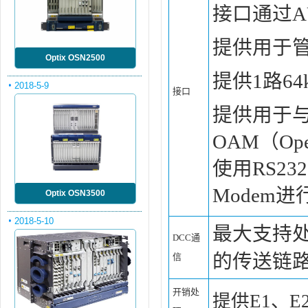
接口通过A
提供用于管
Optix OSN2500
提供1路64
2018-5-9
接口
提供用于与
OAM（Opera
使用RS232 
Modem
Optix OSN3500
2018-5-10
最大支持处
DCC通
的传送链
信
开销处
提供E1、E2、