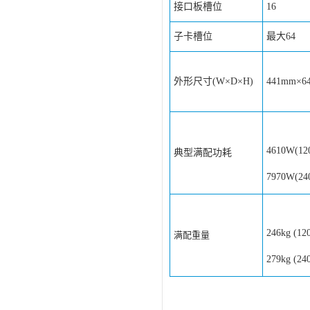
接口板槽位
16
子卡槽位
最大64
外形尺寸(W×D×H)
441mm×6
4610W(12
典型满配功耗
7970W(24
246kg (12
满配重量
279kg (24