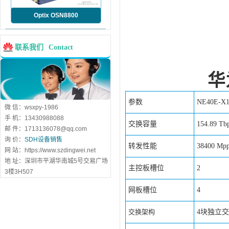
Optix OSN8800
联系我们
Contact
华
参数
NE40E-X1
微 信：wsxpy-1986
手 机：13430988088
交换容量
154.89 Tb
邮 件：1713136078@qq.com
询 价：
SDH设备销售
转发性能
38400 Mpp
网 站：https://www.szdingwei.net
地 址：深圳市平湖华南城5号交易广场
主控板槽位
2
3楼3H507
网板槽位
4
交换架构
4块独立交