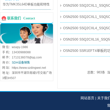
华为TMK3SL64D单板功能和特性
OSN2500 SSQ2CXL1_SS
OSN2500 SSQ2CXL1_SS
联系我们
Contact
OSN2500 SSQ2CXL4_SS
OSN2500 SSQ2CXL16_S
微 信：wsxpy-1986
OSN2500 SSR1EFT4单板
手 机：13430988088
邮 件：1713136078@qq.com
询 价：
SDH设备销售
网 站：https://www.szdingwei.net
总数：983条 
地 址：深圳市平湖华南城5号交易广场
3楼3H507
网站首页
|
关于我
官