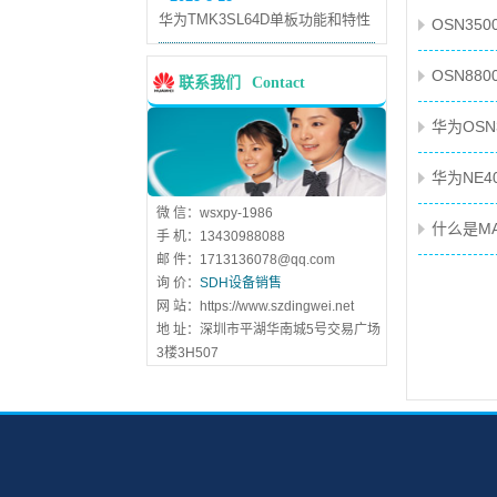
华为TMK3SL64D单板功能和特性
OSN3
OSN88
联系我们
Contact
华为OSN3
华为NE4
微 信：wsxpy-1986
什么是MA
手 机：13430988088
邮 件：1713136078@qq.com
询 价：
SDH设备销售
网 站：https://www.szdingwei.net
地 址：深圳市平湖华南城5号交易广场
3楼3H507