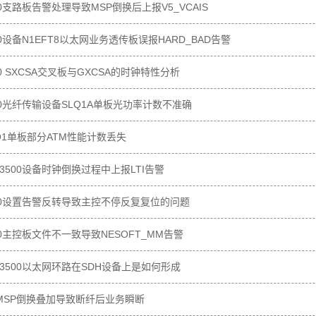
00支路板告警处理导致MSP倒换后上报V5_VCAIS
00设备N1EFT8以太网业务透传板误报HARD_BAD告警
00 SXCSA交叉板与GXCSA的时钟特性分析
500光纤传输设备SLQ1A单板光功率计数不准确
DQ1单板部分ATM性能计数丢失
3500设备时钟倒换过程中上报LTI告警
500设置告警反转导致主控不停反复复位的问题
00主控板文件不一致导致NESOFT_MM告警
N3500以太网环路在SDH设备上是如何形成
与MSP倒换叠加导致断纤后业务瞬断