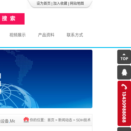
设为首页
|
加入收藏
|
网站地图
视频展示
产品资料
联系方式
备
,
Metro1000 V3
,
OSN3500
,
OSN2500
,
OSN1500
,整机及相关业务处理单
你的位置：
首页
>
新闻动态
>
SDH技术