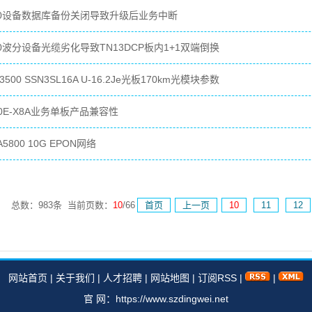
500设备数据库备份关闭导致升级后业务中断
00波分设备光缆劣化导致TN13DCP板内1+1双端倒换
500 SSN3SL16A U-16.2Je光板170km光模块参数
0E-X8A业务单板产品兼容性
5800 10G EPON网络
总数：983条 当前页数：
10
/66
首页
上一页
10
11
12
网站首页
|
关于我们
|
人才招聘
|
网站地图
|
订阅RSS
|
|
官 网：https://www.szdingwei.net