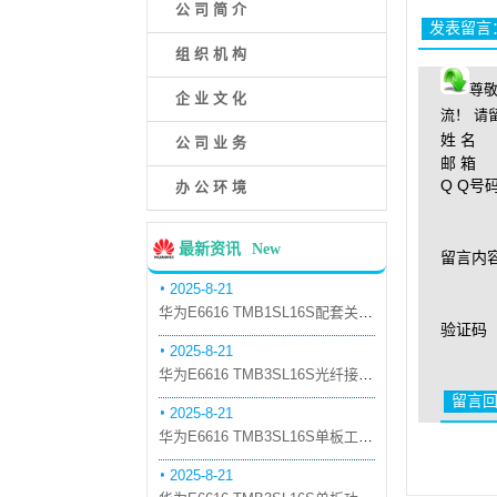
公 司 简 介
发表留言
组 织 机 构
尊
企 业 文 化
流！ 请
姓 名
公 司 业 务
邮 箱
Q Q号
办 公 环 境
最新资讯
New
留言内
2025-8-21
华为E6616 TMB1SL16S配套关系和替代关系
验证码
2025-8-21
华为E6616 TMB3SL16S光纤接口板槽位占用介绍
留言
2025-8-21
华为E6616 TMB3SL16S单板工作原理和信号流
2025-8-21