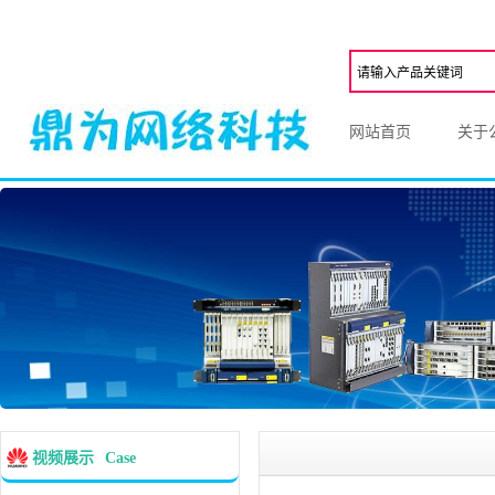
网站首页
关于
视频展示
Case