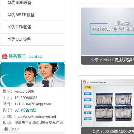
华为SDH设备
华为MSTP设备
华为OTN设备
华为OLT设备
联系我们
Contact
介绍OSN8800更换线路类
微 信：wsxpy-1986
手 机：13430988088
邮 件：1713136078@qq.com
询 价：
SDH设备销售
网 站：https://www.szdingwei.net
地 址：深圳市平湖华南城5号交易广场
3楼3H507
OSN7500 3500 1500硬